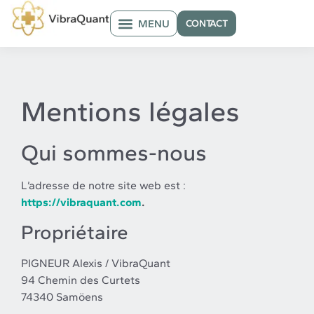
CONTACT
ACCUEIL – APPAREILS DE BIORÉSONANCE
LA BIORÉSONANCE
Mentions légales
Qui sommes-nous
L’adresse de notre site web est :
https://vibraquant.com
.
Propriétaire
PIGNEUR Alexis / VibraQuant
94 Chemin des Curtets
74340 Samöens